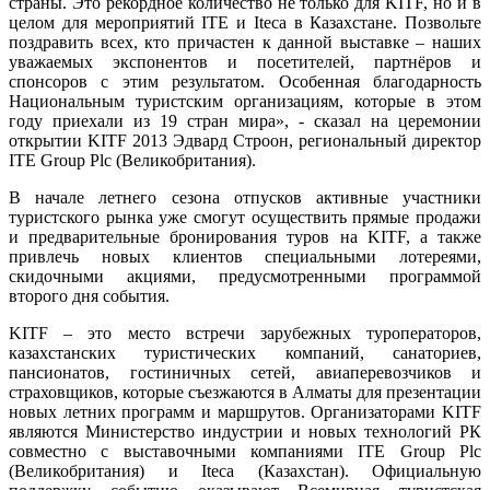
страны. Это рекордное количество не только для KITF, но и в
целом для мероприятий ITE и Iteca в Казахстане. Позвольте
поздравить всех, кто причастен к данной выставке – наших
уважаемых экспонентов и посетителей, партнёров и
спонсоров с этим результатом. Особенная благодарность
Национальным туристским организациям, которые в этом
году приехали из 19 стран мира», - сказал на церемонии
открытии KITF 2013 Эдвард Строон, региональный директор
ITE Group Plc (Великобритания).
В начале летнего сезона отпусков активные участники
туристского рынка уже смогут осуществить прямые продажи
и предварительные бронирования туров на KITF, а также
привлечь новых клиентов специальными лотереями,
скидочными акциями, предусмотренными программой
второго дня события.
KITF – это место встречи зарубежных туроператоров,
казахстанских туристических компаний, санаториев,
пансионатов, гостиничных сетей, авиаперевозчиков и
страховщиков, которые съезжаются в Алматы для презентации
новых летних программ и маршрутов. Организаторами KITF
являются Министерство индустрии и новых технологий РК
совместно с выставочными компаниями ITE Group Plc
(Великобритания) и Iteca (Казахстан). Официальную