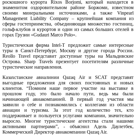
роскошного курорта Rixos Borjomi, который находится в
знаменитом оздоровительном районе Боржоми, известном
своими минеральными источниками, а также Vinpearl
Management Liability Company – крупнейшая компания из
сферы гостеприимства, объединяющая множество гостиниц,
гольф-клубов и курортов и один из самых больших отелей в
горах Грузии «Gudauri Marco Polo».
Туристическая фирма Intel-T предложит самые интересные
туры в Санкт-Петербург, Москву и другие города России.
Reollo Travel представит доступные туры на Мальдивские
Острова. Sharp Travels презентует посетителям различные
туристические направления.
Казахстанские авиалинии Qazaq Air и SCAT представят
выгодные предложения для своих постоянных и новых
клиентов. “Помним наше первое участие на выставке в
прошлом году, это было начало пути, ведь мы были
начинающей авиакомпанией. В первый год участия мы
заявили о себе и познакомились с коллегами из области
авиации и туризма. За этот год количество тех, кто
поддерживает и пользуется услугами компании, значительно
выросло. Многие туристические агентства стали нашими
активными партнерами”, - объяснил Адель Даулетбек,
Коммерческий Директор авиакомпании Qazaq Air.