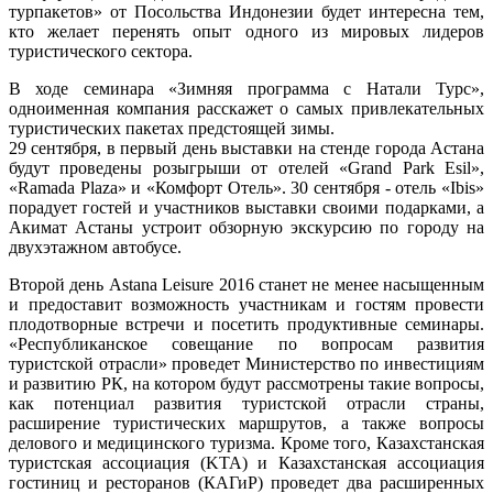
турпакетов» от Посольства Индонезии будет интересна тем,
кто желает перенять опыт одного из мировых лидеров
туристического сектора.
В ходе семинара «Зимняя программа с Натали Турс»,
одноименная компания расскажет о самых привлекательных
туристических пакетах предстоящей зимы.
29 сентября, в первый день выставки на стенде города Астана
будут проведены розыгрыши от отелей «Grand Park Esil»,
«Ramada Plaza» и «Комфорт Отель». 30 сентября - отель «Ibis»
порадует гостей и участников выставки своими подарками, а
Акимат Астаны устроит обзорную экскурсию по городу на
двухэтажном автобусе.
Второй день Astana Leisure 2016 станет не менее насыщенным
и предоставит возможность участникам и гостям провести
плодотворные встречи и посетить продуктивные семинары.
«Республиканское совещание по вопросам развития
туристской отрасли» проведет Министерство по инвестициям
и развитию РК, на котором будут рассмотрены такие вопросы,
как потенциал развития туристской отрасли страны,
расширение туристических маршрутов, а также вопросы
делового и медицинского туризма. Кроме того, Казахстанская
туристская ассоциация (KTA) и Казахстанская ассоциация
гостиниц и ресторанов (КАГиР) проведет два расширенных