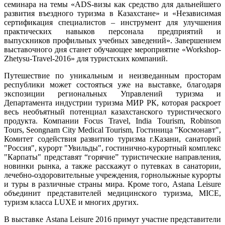
семинара на темы «ADS-визы как средство для дальнейшего
развития въездного туризма в Казахстане» и «Независимая
сертификация специалистов – инструмент для улучшения
практических навыков персонала предприятий и
выпускников профильных учебных заведений». Завершением
выставочного дня станет обучающее мероприятие «Workshop-
Zhetysu-Travel-2016» для туристских компаний.
Путешествие по уникальным и неизведанным просторам
республики может состояться уже на выставке, благодаря
экспозиции региональных Управлений туризма и
Департамента индустрии туризма МИР РК, которая раскроет
весь необъятный потенциал казахстанского туристического
продукта. Компании Focus Travel, India Tourism, Robinson
Tours, Seongnam City Medical Tourism, Гостиница "Космонавт",
Комитет содействия развитию туризма г.Казани, санаторий
"Россия", курорт "Увильды", гостинично-курортный комплекс
"Карпаты" представят “горячие” туристические направления,
новинки рынка, а также расскажут о путевках в санатории,
лечебно-оздоровительные учреждения, горнолыжные курорты
и туры в различные страны мира. Кроме того, Astana Leisure
объединит представителей медицинского туризма, MICE,
туризм класса LUXE и многих других.
В выставке Astana Leisure 2016 примут участие представители