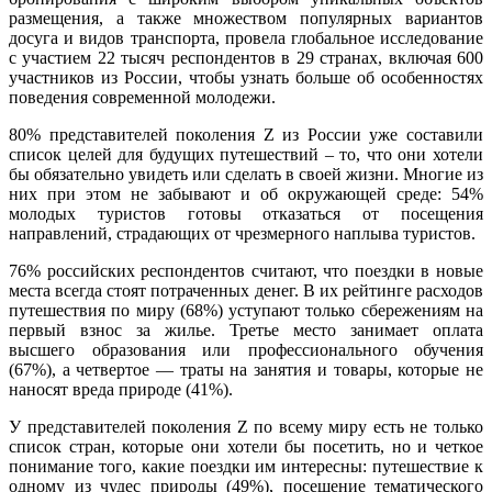
размещения, а также множеством популярных вариантов
досуга и видов транспорта, провела глобальное исследование
с участием 22 тысяч респондентов в 29 странах, включая 600
участников из России, чтобы узнать больше об особенностях
поведения современной молодежи.
80% представителей поколения Z из России уже составили
список целей для будущих путешествий – то, что они хотели
бы обязательно увидеть или сделать в своей жизни. Многие из
них при этом не забывают и об окружающей среде: 54%
молодых туристов готовы отказаться от посещения
направлений, страдающих от чрезмерного наплыва туристов.
76% российских респондентов считают, что поездки в новые
места всегда стоят потраченных денег. В их рейтинге расходов
путешествия по миру (68%) уступают только сбережениям на
первый взнос за жилье. Третье место занимает оплата
высшего образования или профессионального обучения
(67%), а четвертое — траты на занятия и товары, которые не
наносят вреда природе (41%).
У представителей поколения Z по всему миру есть не только
список стран, которые они хотели бы посетить, но и четкое
понимание того, какие поездки им интересны: путешествие к
одному из чудес природы (49%), посещение тематического