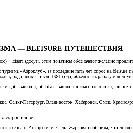
ИЗМА — BLEISURE-ПУТЕШЕСТВИЯ
знес) + leisure (досуг), этим понятием обозначают желание прод
о туризма «Аэроклуб», за последние пять лет спрос на bleisure
дей, родившихся после 1981 года) объединять работу и личную 
тели добывающей, обрабатывающей промышленности, энергети
сква, Санкт-Петербург, Владивосток, Хабаровск, Омск, Красноя
 электронной визы.
го океана и Антарктики Елена Жаркова сообщила, что число 