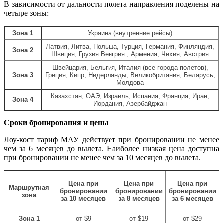
В зависимости от дальности полета направления поделены на
четыре зоны:
Зона 1
Украина (внутренние рейсы)
Латвия, Литва, Польша, Турция, Германия, Финляндия,
Зона 2
Швеция, Грузия Венгрия , Армения, Чехия, Австрия
Швейцария, Бельгия, Италия (все города полетов),
Зона 3
Греция, Кипр, Нидерланды, Великобритания, Беларусь,
Молдова
Казахстан, ОАЭ, Израиль, Испания, Франция, Иран,
Зона 4
Иордания, Азербайджан
Сроки бронирования и цены
Лоу-кост тариф МАУ действует при бронировании не менее
чем за 6 месяцев до вылета. Наиболее низкая цена доступна
при бронировании не менее чем за 10 месяцев до вылета.
Цена при
Цена при
Цена при
Маршрутная
бронировании
бронировании
бронировании
зона
за 8 месяцев
за 6 месяцев
за 10 месяцев
Зона 1
от
$
9
от
$
19
от
$
29