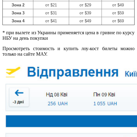
Зона 2
от
$
21
от
$
29
от
$
49
Зона 3
от
$
31
от
$
39
от
$
59
Зона 4
от
$
41
от
$
49
от
$
69
* при вылете из Украины применяется цена в гривне по курсу
НБУ на день покупки
Просмотреть стоимость и купить лоу-кост билеты можно
только на сайте МАУ.