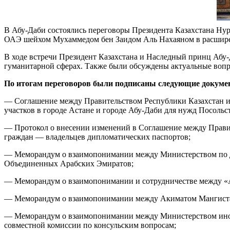
В Абу-Даби состоялись переговоры Президента Казахстана Н
ОАЭ шейхом Мухаммедом бен Заидом Аль Нахаяном в расширен
В ходе встречи Президент Казахстана и Наследный принц Абу-
гуманитарной сферах. Также были обсуждены актуальные воп
По итогам переговоров были подписаны следующие докуме
— Соглашение между Правительством Республики Казахстан и
участков в городе Астане и городе Абу-Даби для нужд Посоль
— Протокол о внесении изменений в Соглашение между Прави
граждан — владельцев дипломатических паспортов;
— Меморандум о взаимопонимании между Министерством по дел
Объединенных Арабских Эмиратов;
— Меморандум о взаимопонимании и сотрудничестве межд
— Меморандум о взаимопонимании между Акиматом Мангистау
— Меморандум о взаимопонимании между Министерством инос
совместной комиссии по консульским вопросам;