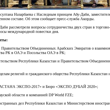
урсултана Назарбаева с Наследным принцем Абу-Даби, замести
ном составе. Об этом сообщает пресс-служба Акорды.
Даби рассмотрели вопросы сотрудничества двух стран в торгово
росы международной повестки дня.
нты:
 Правительством Объединенных Арабских Эмиратов о взаимном 
ства РК в ОАЭ и Посольства ОАЭ в РК;
тельством Республики Казахстан и Правительством Объединенн
ам религий и гражданского общества Республики Казахстан и 
у «АСТАНА ЭКСПО-2017» и Бюро «ЭКСПО ДУБАЙ 2020»;
ской области и компанией DP World FZE;
транных дел Республики Казахстан и Министерством иностра