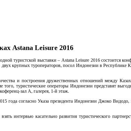
ах Astana Leisure 2016
родной туристской выставки – Astana Leisure 2016 состоится ко
 двух крупных туроператоров, посол Индонезии в Республике К
чества и построения дружественных отношений между Казахс
е того, туристические операторы Индонезии представят выгод
коференц-зал А, галерея, 1-й этаж.
2015 года согласно Указа президента Индонезии Джоко Видодо,
зять интервью касательно развития туристического партнерст