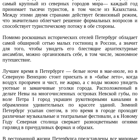
самый крупный из северных городов мира― каждый год
принимает тысячи туристов, в том числе из Казахстана.
Между этими двумя странами действует безвизовый режим,
что значительно облегчает решение формальных вопросов и
способствует туристическому потоку в обе стороны.
Помимо роскошных исторических отелей Петербург обладает
самой обширной сетью малых гостиниц в России, а значит
для того, чтобы увидеть его блестящие архитектурные
ансамбли, можно организовать себе, в том числе, экономное
путешествие.
Лучшее время в Петербурге ― белые ночи в мае-июле, но в
Северную Венецию стоит приехать и в «бабье лето», когда
воздух прозрачен и чист, не жарко, а с воды можно увидеть
уютные и заманчивые уголки города. Расположенный в
дельте Невы на многочисленных островах Невской губы, по
воле Петра I город украшен рукотворными каналами в
обрамлении удивительных по красоте зданий. Зимний
Петербург усыпан снегом, в это время в городе проходят
различные музыкальные и театральные фестивали, а к Новому
Году Северная столица сверкает разноцветными огнями
гирлянд в причудливых формах и образах.
В ресторанной жизни Петербурга представлены все мировые