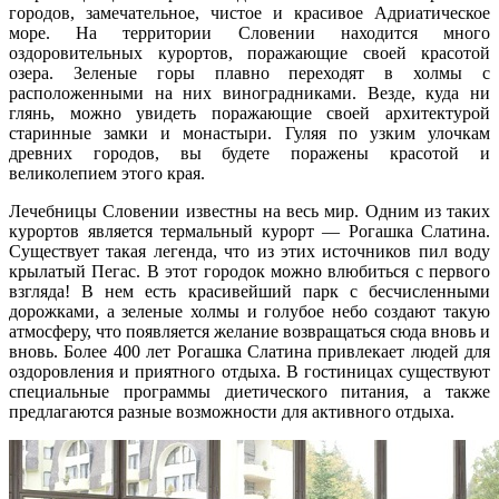
городов, замечательное, чистое и красивое Адриатическое
море. На территории Словении находится много
оздоровительных курортов, поражающие своей красотой
озера. Зеленые горы плавно переходят в холмы с
расположенными на них виноградниками. Везде, куда ни
глянь, можно увидеть поражающие своей архитектурой
старинные замки и монастыри. Гуляя по узким улочкам
древних городов, вы будете поражены красотой и
великолепием этого края.
Лечебницы Словении известны на весь мир. Одним из таких
курортов является термальный курорт — Рогашка Слатина.
Существует такая легенда, что из этих источников пил воду
крылатый Пегас. В этот городок можно влюбиться с первого
взгляда! В нем есть красивейший парк с бесчисленными
дорожками, а зеленые холмы и голубое небо создают такую
атмосферу, что появляется желание возвращаться сюда вновь и
вновь. Более 400 лет Рогашка Слатина привлекает людей для
оздоровления и приятного отдыха. В гостиницах существуют
специальные программы диетического питания, а также
предлагаются разные возможности для активного отдыха.