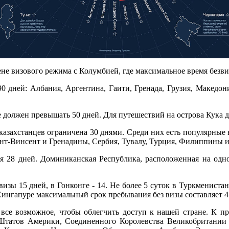
ене визового режима с Колумбией, где максимальное время безви
90 дней: Албания, Аргентина, Гаити, Гренада, Грузия, Македо
должен превышать 50 дней. Для путешествий на острова Кука до
казахстанцев ограничена 30 днями. Среди них есть популярные 
ент-Винсент и Гренадины, Сербия, Тувалу, Турция, Филиппины 
ся 28 дней. Доминиканская Республика, расположенная на одн
изы 15 дней, в Гонконге - 14. Не более 5 суток в Туркмениста
Сингапуре максимальный срок пребывания без визы составляет 4
т все возможное, чтобы облегчить доступ к нашей стране. К п
 Штатов Америки, Соединенного Королевства Великобритании