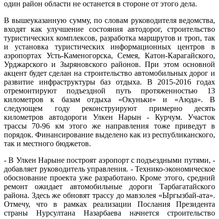
один район области не останется в стороне от этого дела.
В вышеуказанную сумму, по словам руководителя ведомства,
входят как улучшение состояния автодорог, строительство
туристических комплексов, разработка маршрутов и троп, так
и установка туристических информационных центров в
аэропортах Усть-Каменогорска, Семея, Катон-Карагайского,
Урджарского и Зыряновского районов. При этом основной
акцент будет сделан на строительство автомобильных дорог и
развитие инфраструктуры баз отдыха. В 2015-2016 годах
отремонтируют подъездной путь протяженностью 13
километров к базам отдыха «Окуньки» и «Аюда». В
следующем году реконструируют примерно десять
километров автодороги Улкен Нарын - Курчум. Участок
трассы 70-96 км этого же направления тоже приведут в
порядок. Финансирование выделено как из республиканского,
так и местного бюджетов.
- В Улкен Нарыне построят аэропорт с подъездными путями, -
добавляет руководитель управления. - Технико-экономическое
обоснование проекта уже разработано. Кроме этого, средний
ремонт ожидает автомобильные дороги Тарбагатайского
района. Здесь же обновят трассу до мавзолея «Ыргызбай-ата».
Отмечу, что в рамках реализации Послания Президента
страны Нурсултана Назарбаева начнется строительство